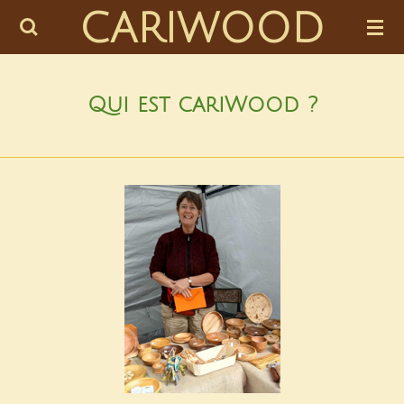
CARIWOOD
Passer
au
contenu
principal
Qui est cariWood ?