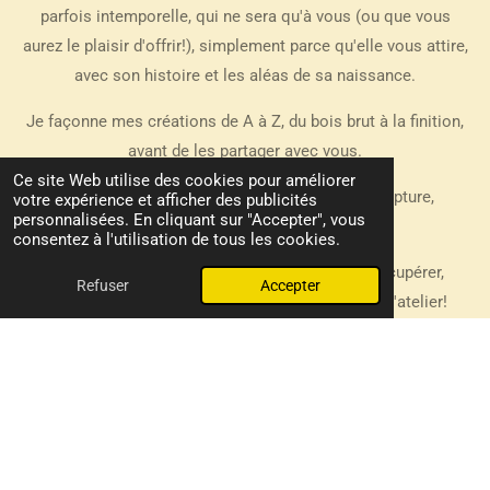
parfois intemporelle, qui ne sera qu'à vous (ou que vous
aurez le plaisir d'offrir!), simplement parce qu'elle vous attire,
avec son histoire et les aléas de sa naissance.
Je façonne mes créations de A à Z, du bois brut à la finition,
avant de les partager avec vous.
Ce site Web utilise des cookies pour améliorer
J'utilise différentes techniques: tournage, sculpture,
votre expérience et afficher des publicités
personnalisées. En cliquant sur "Accepter", vous
assemblage, découpe à plat.
consentez à l'utilisation de tous les cookies.
J'essaie de valoriser tout bois avec l'idée de récupérer,
Refuser
Accepter
depuis le plus petit morceau : on ne jette rien à l'atelier!
Je participe à la Journée de l'Artisan à la mi-novembre, une
occasion pour me voir au travail et approcher toutes les
créations exposées pour l'occasion.