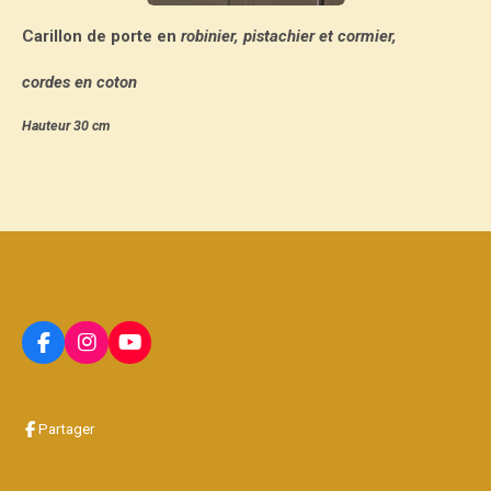
Carillon de porte en
robinier, pistach
ier et cormier,
cordes en coton
Hauteur 30 cm
F
I
Y
a
n
o
c
s
u
e
t
T
b
a
u
Partager
o
g
b
o
r
e
k
a